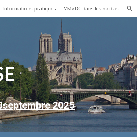
Informations pratiques
VMVDC dans les médias
ion
SE
30septem
bre 2025