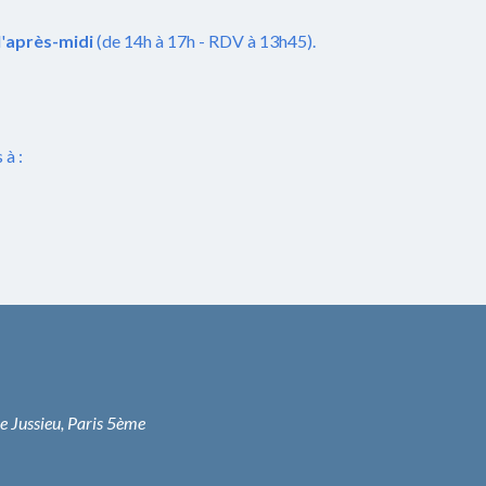
l'
après-midi
(de 14h à 17h - RDV à 13h45).
à :
ce Jussieu, Paris 5ème