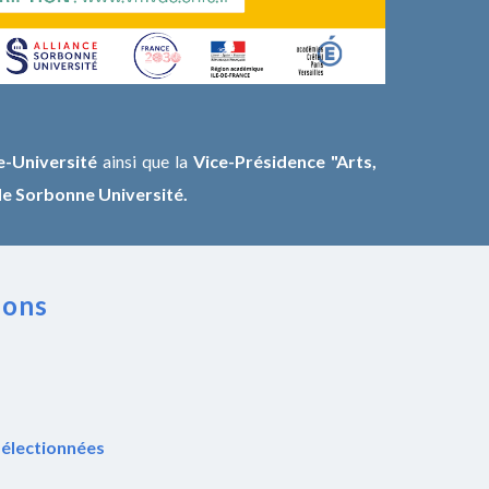
e-Université
ainsi que la
Vice-Présiden
ce "Arts,
 de Sorbonne Université.
ions
sélectionnées