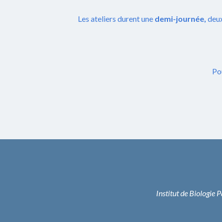
Les ateliers durent une
demi-journée,
deu
Po
Institut de Biologie 