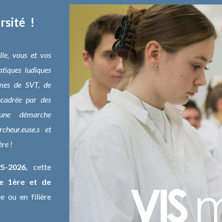
rsité !
lle, vous et vos
atiques ludiques
mes de SVT, de
ncadrée par des
 une démarche
cheur.euse.s et
re !
25-2026,
cette
de 1ère et de
 ou en filière