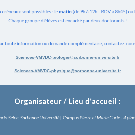
x
créneaux sont possibles : le
matin
(de 9h à 12h - RDV à 8h45) ou
Chaque groupe d'élèves est encadré par deux doctorants !
ur toute information ou demande complémentaire, contactez-nous 
Sciences-VMVDC-biologie@sorbonne-universite.fr
Sciences-VMVDC-physique@sorbonne-universite.fr
Organisateur / Lieu d'accueil :
Paris-Seine, Sorbonne Université | Campus Pierre et Marie Curie - 4 pla