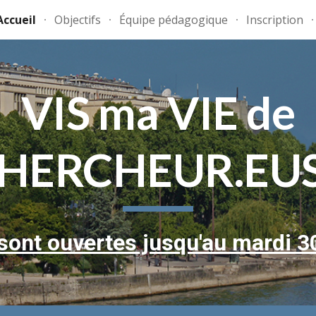
Accueil
Objectifs
Équipe pédagogique
Inscription
ip to main content
Skip to navigat
VIS ma VIE de
HERCHEUR.EU
 sont ouvertes jusqu'au mardi 