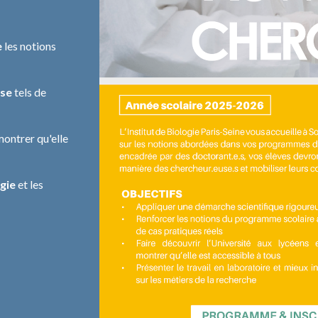
e
les notions
use
tels de
montrer qu'elle
gie
et les